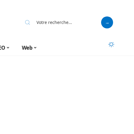
EO
Web