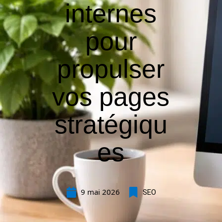
internes
pour
propulser
vos pages
stratégiqu
es
9 mai 2026
SEO