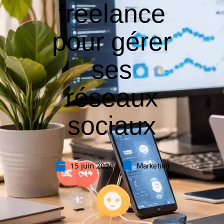
freelance
pour gérer
ses
réseaux
sociaux
15 juin 2026
Marketing