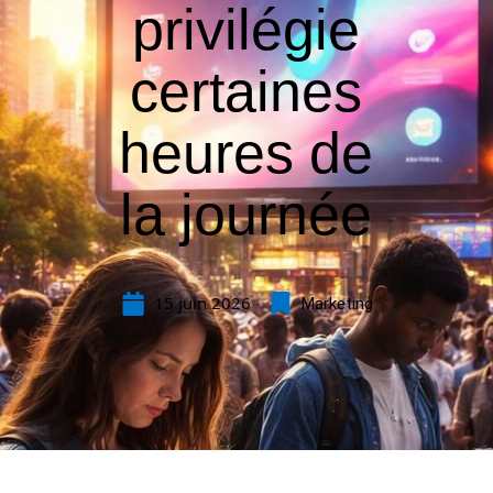
privilégie
certaines
heures de
la journée
15 juin 2026
Marketing