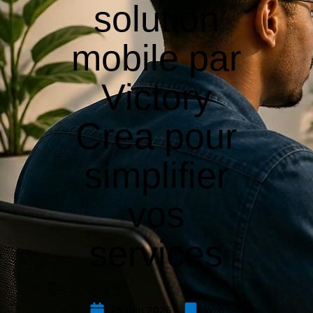
solution
mobile par
Victory
Crea pour
simplifier
vos
services
25 juin 2026
Web