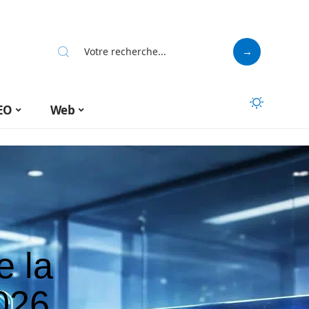
EO
Web
e la
2026