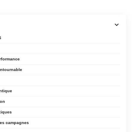
6
erformance
ontournable
ntique
ion
tiques
n des campagnes