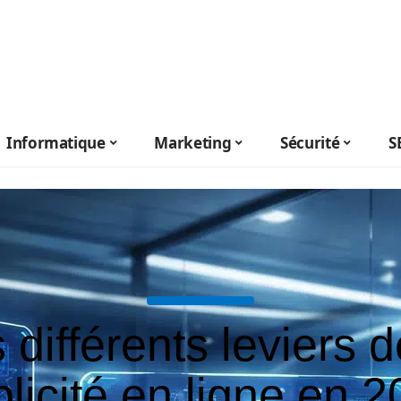
Informatique
Marketing
Sécurité
S
 différents leviers d
licité en ligne en 