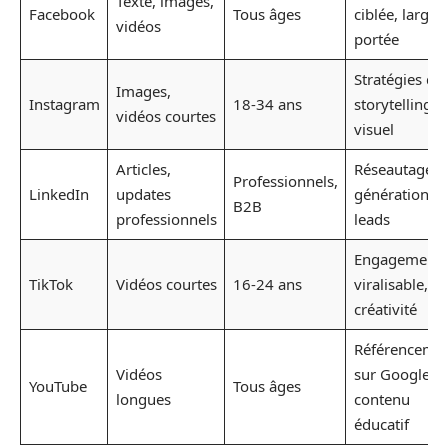
Texte, images,
Facebook
Tous âges
ciblée, large
vidéos
portée
Stratégies de
Images,
Instagram
18-34 ans
storytelling
vidéos courtes
visuel
Articles,
Réseautage e
Professionnels,
LinkedIn
updates
génération d
B2B
professionnels
leads
Engagement
TikTok
Vidéos courtes
16-24 ans
viralisable,
créativité
Référenceme
Vidéos
sur Google,
YouTube
Tous âges
longues
contenu
éducatif