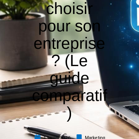
choisir
pour son
entreprise
? (Le
guide
comparatif
)
13 juin 2026
Marketing