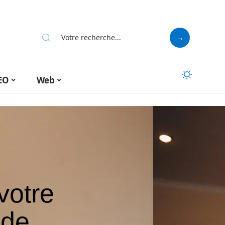
EO
Web
votre
 de