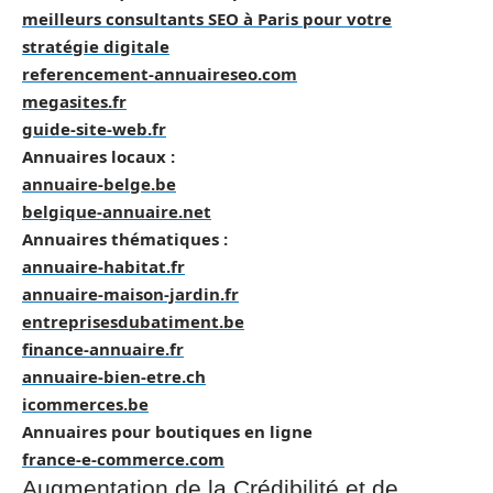
meilleurs consultants SEO à Paris pour votre
stratégie digitale
referencement-annuaireseo.com
megasites.fr
guide-site-web.fr
Annuaires locaux :
annuaire-belge.be
belgique-annuaire.net
Annuaires thématiques :
annuaire-habitat.fr
annuaire-maison-jardin.fr
entreprisesdubatiment.be
finance-annuaire.fr
annuaire-bien-etre.ch
icommerces.be
Annuaires pour boutiques en ligne
france-e-commerce.com
Augmentation de la Crédibilité et de