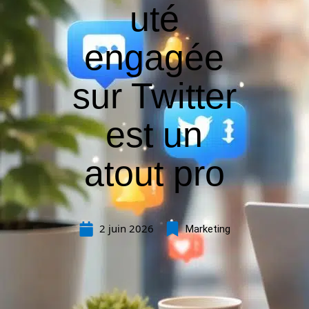
uté
engagée
sur Twitter
est un
atout pro
2 juin 2026
Marketing