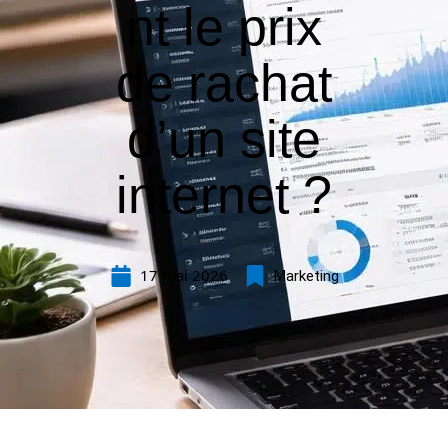
nt le prix
de rachat
d’un site
internet ?
17 mai 2026
Marketing