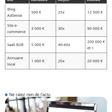
Blog
500 €
25x
12 500 €
AdSense
Site e-
3 000 €
30x
90 000 €
commerce
200 000 €
SaaS B2B
5 000 €
40-60x
et +
Annuaire
1 000 €
20x
20 000 €
local
Ne ratez rien de l'actu