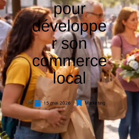
pour
développe
r son
commerce
local
15 mai 2026
Marketing