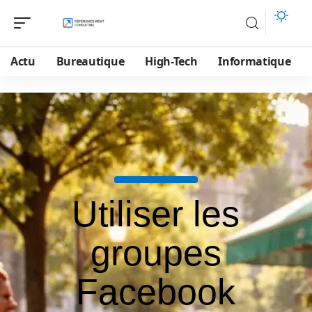
Actu
Bureautique
High-Tech
Informatique
Utiliser les
groupes
Facebook