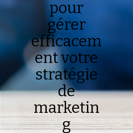
pour
gérer
efficacem
ent votre
stratégie
de
marketin
g