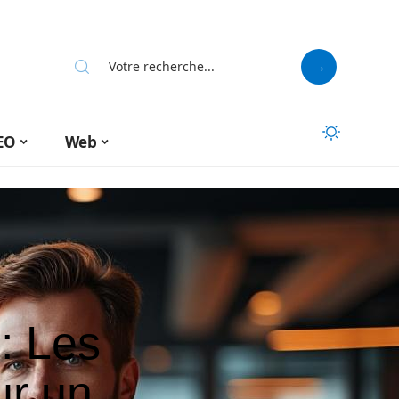
EO
Web
: Les
ur un