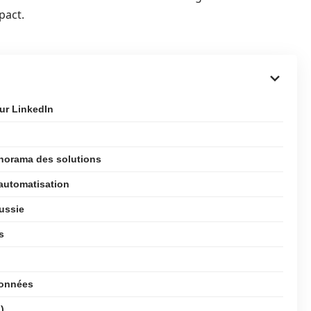
pact.
ur LinkedIn
anorama des solutions
’automatisation
éussie
s
données
)