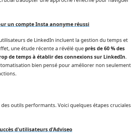
est crucial d’adopter une approche réfléchie pour naviguer
pour un compte Insta anonyme réussi
utilisateurs de LinkedIn incluent la gestion du temps et
effet, une étude récente a révélé que
près de 60 % des
trop de temps à établir des connexions sur LinkedIn
.
automatisation bien pensé pour améliorer non seulement
actions.
t des outils performants. Voici quelques étapes cruciales
ccès d'utilisateurs d'Adviseo