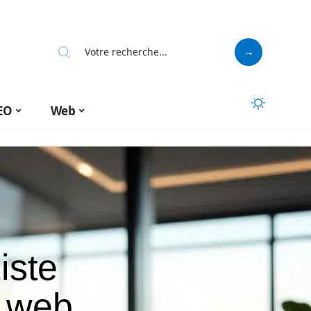
EO
Web
iste
s web