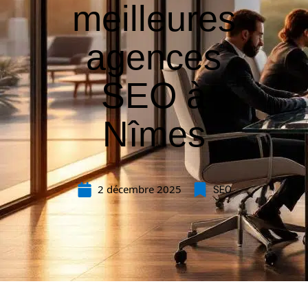
meilleures
agences
SEO à
Nîmes
2 décembre 2025
SEO