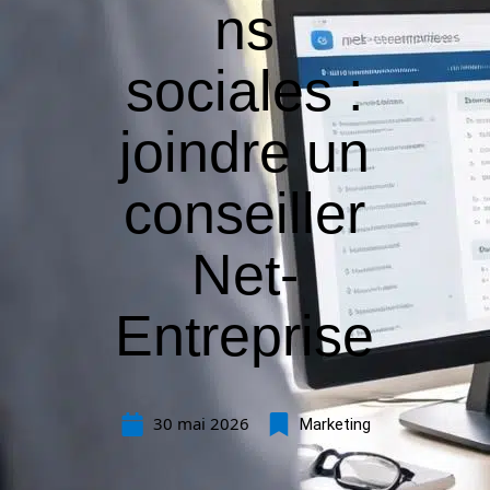
ns
sociales :
joindre un
conseiller
Net-
Entreprise
30 mai 2026
Marketing