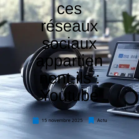
ces
réseaux
sociaux
appartien
nent-ils :
Youtube
15 novembre 2025
Actu