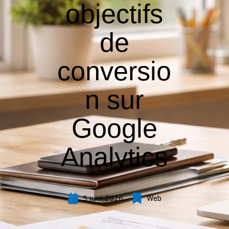
objectifs
de
conversio
n sur
Google
Analytics
5 juin 2026
Web