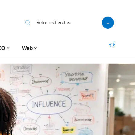
EO
Web
du
ui