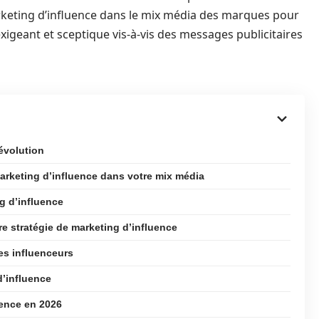
arketing d’influence dans le mix média des marques pour
exigeant et sceptique vis-à-vis des messages publicitaires
évolution
 marketing d’influence dans votre mix média
ng d’influence
re stratégie de marketing d’influence
es influenceurs
d’influence
uence en 2026