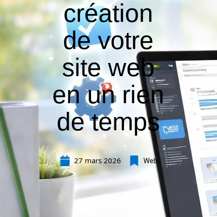
création
de votre
site web
en un rien
de temps
27 mars 2026
Web