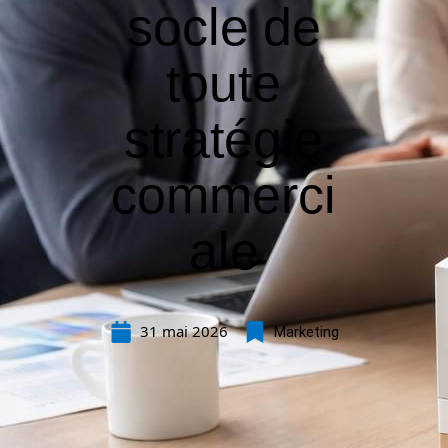
socle de
toute
stratégie
commerci
ale
31 mai 2026
Marketing