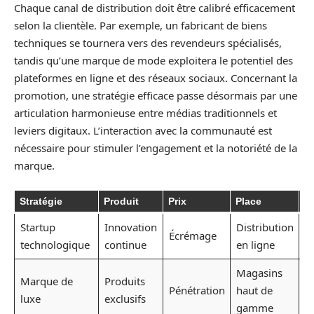
Chaque canal de distribution doit être calibré efficacement
selon la clientèle. Par exemple, un fabricant de biens
techniques se tournera vers des revendeurs spécialisés,
tandis qu’une marque de mode exploitera le potentiel des
plateformes en ligne et des réseaux sociaux. Concernant la
promotion, une stratégie efficace passe désormais par une
articulation harmonieuse entre médias traditionnels et
leviers digitaux. L’interaction avec la communauté est
nécessaire pour stimuler l’engagement et la notoriété de la
marque.
Stratégie
Produit
Prix
Place
P
Startup
Innovation
Distribution
M
Écrémage
technologique
continue
en ligne
di
Magasins
Marque de
Produits
Pu
Pénétration
haut de
luxe
exclusifs
ci
gamme