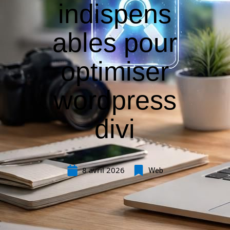
indispens
ables pour
optimiser
wordpress
divi
8 avril 2026
Web