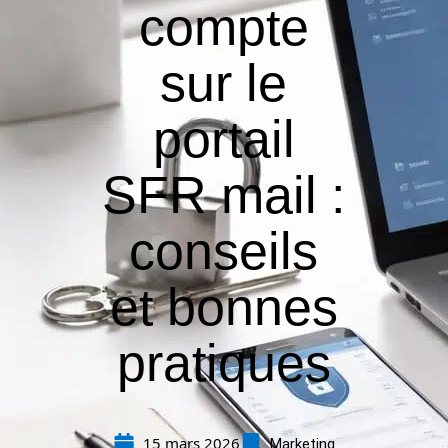
compte
sur le
portail
SFR mail :
conseils
et bonnes
pratiques
15 mars 2026
Marketing