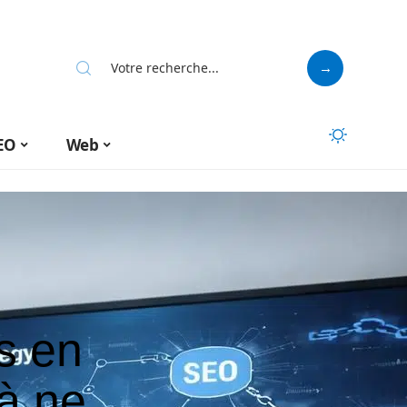
EO
Web
s en
 à ne