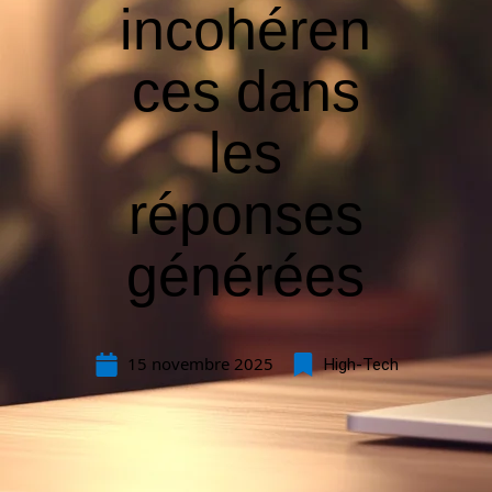
incohéren
ces dans
les
réponses
générées
15 novembre 2025
High-Tech