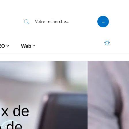
EO
Web
ux de
A de