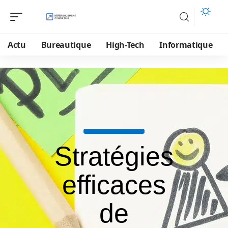
Actu
Bureautique
High-Tech
Informatique
Stratégies
efficaces
de