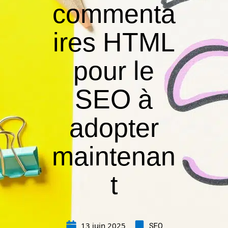
commenta
ires HTML
pour le
SEO à
adopter
maintenan
t
13 juin 2025
SEO