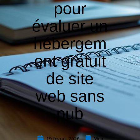
pour
évaluer un
hébergem
ent gratuit
de site
web sans
pub
19 février 2026
Web