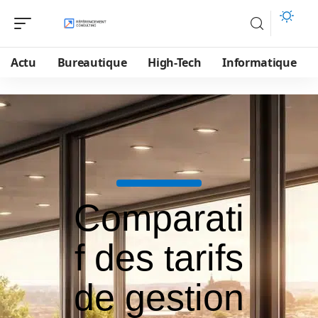
Actu
Bureautique
High-Tech
Informatique
Comparati
f des tarifs
de gestion